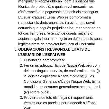
manipular el «copyright» així com els dispositius
tècnics de protecció, o qualssevol mecanismes
d’informació que poguessin contenir els continguts.
L’Usuari d’aquest Espai Web es compromet a
respectar els drets enunciats i a evitar qualsevol
actuació que pogués perjudicar-los, reservant-se en
tot cas l’empresa l’exercici de quants mitjans o
accions legals li corresponguin en defensa dels seus
legítims drets de propietat intel·lectual i industrial.
OBLIGACIONS I RESPONSABILITATS DE
L’USUARI DE L’ESPAI WEB
L’Usuari es compromet a:
Fer un ús adequat i lícit de l’Espai Web així com
dels continguts i serveis, de conformitat amb: (i)
la legislació aplicable a cada moment; (ii) les
Condicions Generals d’Ús de l’Espai Web; (iii) la
moral i bons costums generalment acceptades i
(iv) l’ordre públic.
Proveir-se de tots els mitjans i requeriments
tècnics que es precisin per a accedir a l’Espai
Web.