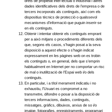
drets de propietat intel·lectual o industrial i altres
dades identificatives dels drets de l’empresa o de
tercers incorporats als continguts, així com els
dispositius tècnics de protecció o qualssevol
mecanismes d’informació que puguin inserir-se
en els continguts.
Obtenir i intentar obtenir els continguts emprant
per a això mitjans o procediments diferents dels
que, segons els casos, s’hagin posat a la seva
disposició a aquest efecte o s’hagin indicat
expressament en les pàgines web on es trobin
els continguts o, en general, dels que s’emprin
habitualment en Internet per no comportar un risc
de mal o inutilització de l’Espai web i/o dels
continguts.
En particular, i a títol merament indicatiu i no
exhaustiu, l’Usuari es compromet a no
transmetre, difondre o posar a la disposició de
tercers informacions, dades, continguts,
missatges, gràfics, dibuixos, arxius de so i/o
imatge, fotografies, enregistraments, programari