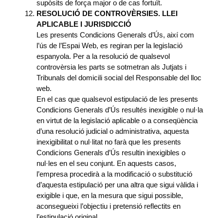
supòsits de força major o de cas fortuït.
RESOLUCIÓ DE CONTROVÈRSIES. LLEI
APLICABLE I JURISDICCIÓ
Les presents Condicions Generals d’Ús, així com
l’ús de l’Espai Web, es regiran per la legislació
espanyola. Per a la resolució de qualsevol
controvèrsia les parts se sotmetran als Jutjats i
Tribunals del domicili social del Responsable del lloc
web.
En el cas que qualsevol estipulació de les presents
Condicions Generals d’Ús resultés inexigible o nul·la
en virtut de la legislació aplicable o a conseqüència
d’una resolució judicial o administrativa, aquesta
inexigibilitat o nul·litat no farà que les presents
Condicions Generals d’Ús resultin inexigibles o
nul·les en el seu conjunt. En aquests casos,
l’empresa procedirà a la modificació o substitució
d’aquesta estipulació per una altra que sigui vàlida i
exigible i que, en la mesura que sigui possible,
aconsegueixi l’objectiu i pretensió reflectits en
l’estipulació original.