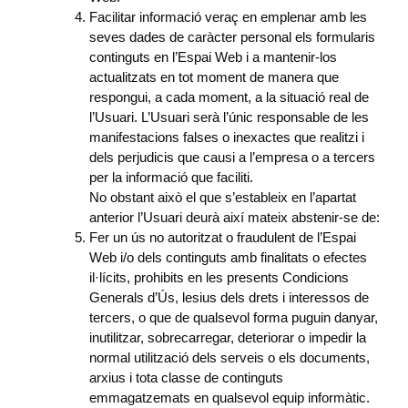
Facilitar informació veraç en emplenar amb les
seves dades de caràcter personal els formularis
continguts en l’Espai Web i a mantenir-los
actualitzats en tot moment de manera que
respongui, a cada moment, a la situació real de
l’Usuari. L’Usuari serà l’únic responsable de les
manifestacions falses o inexactes que realitzi i
dels perjudicis que causi a l’empresa o a tercers
per la informació que faciliti.
No obstant això el que s’estableix en l’apartat
anterior l’Usuari deurà així mateix abstenir-se de:
Fer un ús no autoritzat o fraudulent de l’Espai
Web i/o dels continguts amb finalitats o efectes
il·lícits, prohibits en les presents Condicions
Generals d’Ús, lesius dels drets i interessos de
tercers, o que de qualsevol forma puguin danyar,
inutilitzar, sobrecarregar, deteriorar o impedir la
normal utilització dels serveis o els documents,
arxius i tota classe de continguts
emmagatzemats en qualsevol equip informàtic.