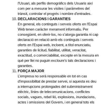
l’Usuari, als perfils demogràfics dels Usuaris així
com per a mesurar les visites i paràmetres del
trànsit, controlar el progrés i nombre d’entrades.
DECLARACIONS I GARANTIES
En general, els continguts i serveis oferts en l’Espai
Web tenen caràcter merament informatiu. Per
consegüent, en oferir-los, no s’atorga garantia ni cap
declaració en relació amb els continguts i serveis
oferts en l’Espai web, incloent, a títol enunciatiu,
garanties de licitud, fiabilitat, utilitat, veracitat,
exactitud, o comerciabilitat, excepte en la mesura en
què per llei no puguin excloure’s tals declaracions i
garanties.
FORÇA MAJOR
L’empresa no serà responsable en tot en cas
d’impossibilitat de prestar servei, si aquesta es deu
a interrupcions prolongades del subministrament
elèctric, línies de telecomunicacions, conflictes
socials, vagues, rebel·lió, explosions, inundacions,
actes i omissions del Govern, i en general tots els