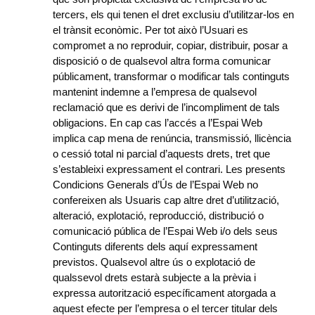
tercers, els qui tenen el dret exclusiu d’utilitzar-los en
el trànsit econòmic. Per tot això l’Usuari es
compromet a no reproduir, copiar, distribuir, posar a
disposició o de qualsevol altra forma comunicar
públicament, transformar o modificar tals continguts
mantenint indemne a l’empresa de qualsevol
reclamació que es derivi de l’incompliment de tals
obligacions. En cap cas l’accés a l’Espai Web
implica cap mena de renúncia, transmissió, llicència
o cessió total ni parcial d’aquests drets, tret que
s’estableixi expressament el contrari. Les presents
Condicions Generals d’Ús de l’Espai Web no
confereixen als Usuaris cap altre dret d’utilització,
alteració, explotació, reproducció, distribució o
comunicació pública de l’Espai Web i/o dels seus
Continguts diferents dels aquí expressament
previstos. Qualsevol altre ús o explotació de
qualssevol drets estarà subjecte a la prèvia i
expressa autorització específicament atorgada a
aquest efecte per l’empresa o el tercer titular dels