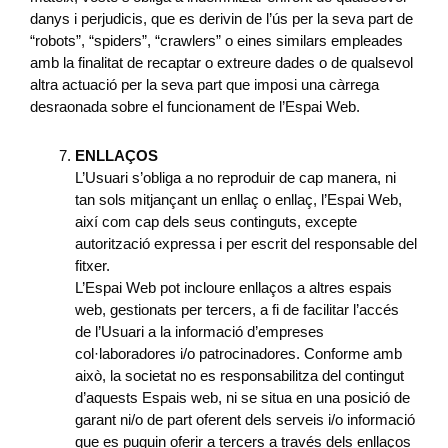
danys i perjudicis, que es derivin de l’ús per la seva part de
“robots”, “spiders”, “crawlers” o eines similars empleades
amb la finalitat de recaptar o extreure dades o de qualsevol
altra actuació per la seva part que imposi una càrrega
desraonada sobre el funcionament de l’Espai Web.
ENLLAÇOS
L’Usuari s’obliga a no reproduir de cap manera, ni
tan sols mitjançant un enllaç o enllaç, l’Espai Web,
així com cap dels seus continguts, excepte
autorització expressa i per escrit del responsable del
fitxer.
L’Espai Web pot incloure enllaços a altres espais
web, gestionats per tercers, a fi de facilitar l’accés
de l’Usuari a la informació d’empreses
col·laboradores i/o patrocinadores. Conforme amb
això, la societat no es responsabilitza del contingut
d’aquests Espais web, ni se situa en una posició de
garant ni/o de part oferent dels serveis i/o informació
que es puguin oferir a tercers a través dels enllaços