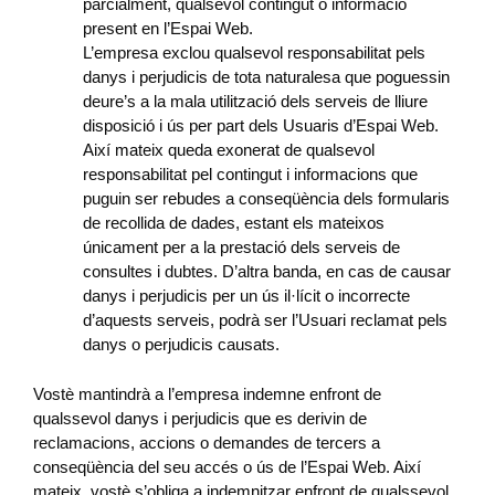
parcialment, qualsevol contingut o informació
present en l’Espai Web.
L’empresa exclou qualsevol responsabilitat pels
danys i perjudicis de tota naturalesa que poguessin
deure’s a la mala utilització dels serveis de lliure
disposició i ús per part dels Usuaris d’Espai Web.
Així mateix queda exonerat de qualsevol
responsabilitat pel contingut i informacions que
puguin ser rebudes a conseqüència dels formularis
de recollida de dades, estant els mateixos
únicament per a la prestació dels serveis de
consultes i dubtes. D’altra banda, en cas de causar
danys i perjudicis per un ús il·lícit o incorrecte
d’aquests serveis, podrà ser l’Usuari reclamat pels
danys o perjudicis causats.
Vostè mantindrà a l’empresa indemne enfront de
qualssevol danys i perjudicis que es derivin de
reclamacions, accions o demandes de tercers a
conseqüència del seu accés o ús de l’Espai Web. Així
mateix, vostè s’obliga a indemnitzar enfront de qualssevol