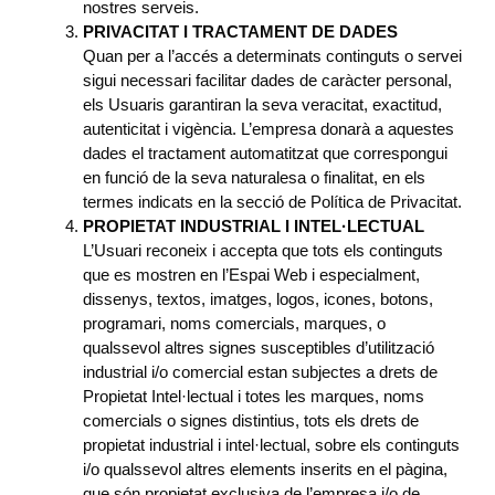
nostres serveis.
PRIVACITAT I TRACTAMENT DE DADES
Quan per a l’accés a determinats continguts o servei
sigui necessari facilitar dades de caràcter personal,
els Usuaris garantiran la seva veracitat, exactitud,
autenticitat i vigència. L’empresa donarà a aquestes
dades el tractament automatitzat que correspongui
en funció de la seva naturalesa o finalitat, en els
termes indicats en la secció de Política de Privacitat.
PROPIETAT INDUSTRIAL I INTEL·LECTUAL
L’Usuari reconeix i accepta que tots els continguts
que es mostren en l’Espai Web i especialment,
dissenys, textos, imatges, logos, icones, botons,
programari, noms comercials, marques, o
qualssevol altres signes susceptibles d’utilització
industrial i/o comercial estan subjectes a drets de
Propietat Intel·lectual i totes les marques, noms
comercials o signes distintius, tots els drets de
propietat industrial i intel·lectual, sobre els continguts
i/o qualssevol altres elements inserits en el pàgina,
que són propietat exclusiva de l’empresa i/o de