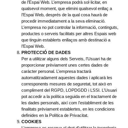
de l’Espai Web. L’empresa podrà sol·licitar, en
qualsevol moment, que elimini qualsevol enllaç a
l’Espai Web, després de la qual cosa haurà de
procedir immediatament a la seva eliminació.
L’empresa no pot controlar la informació, continguts,
productes o serveis facilitats per altres Espais web
que tinguin establerts enllaços amb destinació a
l’Espai Web.
PROTECCIÓ DE DADES
Per a utilitzar alguns dels Serveis, l’Usuari ha de
proporcionar prèviament unes certes dades de
caràcter personal. L’empresa tractarà
automatitzadament aquestes dades i aplicarà les
corresponents mesures de seguretat, tot això en
compliment del RGPD, LOPDGDD i LSSI. L’Usuari
pot accedir a la política seguida en el tractament de
les dades personals, així com l’establiment de les
finalitats prèviament establertes, en les condicions
definides en la Política de Privacitat.
COOKIES
L’empresa es reserva el dret d’utilitzar la tecnologia