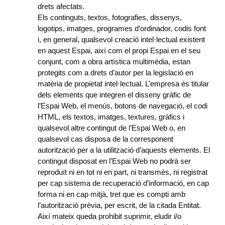
drets afectats.
Els continguts, textos, fotografies, dissenys,
logotips, imatges, programes d’ordinador, codis font
i, en general, qualsevol creació intel·lectual existent
en aquest Espai, així com el propi Espai en el seu
conjunt, com a obra artística multimèdia, estan
protegits com a drets d’autor per la legislació en
matèria de propietat intel·lectual. L’empresa és titular
dels elements que integren el disseny gràfic de
l’Espai Web, el menús, botons de navegació, el codi
HTML, els textos, imatges, textures, gràfics i
qualsevol altre contingut de l’Espai Web o, en
qualsevol cas disposa de la corresponent
autorització per a la utilització d’aquests elements. El
contingut disposat en l’Espai Web no podrà ser
reproduït ni en tot ni en part, ni transmès, ni registrat
per cap sistema de recuperació d’informació, en cap
forma ni en cap mitjà, tret que es compti amb
l’autorització prèvia, per escrit, de la citada Entitat.
Així mateix queda prohibit suprimir, eludir i/o