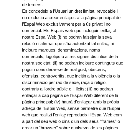
de tercers.
Es concedeix a l’Usuari un dret limitat, revocable i
no exclusiu a crear enllaços a la pàgina principal de
l’Espai Web exclusivament per a ús privat i no
comercial. Els Espais web que incloguin enllaç al
nostre Espai Web (i) no podran falsejar la seva
relació ni afirmar que s’ha autoritzat tal enllaç, ni
incloure marques, denominacions, noms
comercials, logotips o altres signes distintius de la
nostra societat; (ii) no podran incloure continguts que
puguin considerar-se de mal gust, obscens,
ofensius, controvertits, que incitin a la violència o la
discriminació per raó de sexe, raça o religió,
contraris a l’ordre públic o il·lícits; (iii) no podran
enllaçar a cap pàgina de l’Espai Web diferent de la
pàgina principal; (iv) haurà d’enllaçar amb la pròpia
adreça de l’Espai Web, sense permetre que l’Espai
web que realitzi l’enllaç reprodueixi l’Espai Web com
a part del seu web o dins d’un dels seus “frames” o
crear un “browser” sobre qualsevol de les pàgines