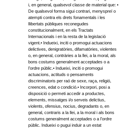
i, en general, qualsevol classe de material que: •
De qualsevol forma sigui contrari, menyspreï o
atempti contra els drets fonamentals i les
llibertats públiques reconegudes
constitucionalment, en els Tractats
Internacionals i en la resta de la legislació
vigent.• Indueixi, inciti o promogui actuacions
delictives, denigratòries, difamatòries, violentes
o, en general, contràries a la llei, a la moral, als
bons costums generalment acceptades o a
l’ordre públic.• Indueixi, inciti o promogui
actuacions, actituds o pensaments
discriminatoris per raó de sexe, raça, religió,
creences, edat o condició.• Incorpori, posi a
disposició o permeti accedir a productes,
elements, missatges i/o serveis delictius,
violents, ofensius, nocius, degradants o, en
general, contraris a la llei, a la moral i als bons
costums generalment acceptades o a l’ordre
públic. Indueixi o pugui induir a un estat