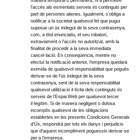
manera temporal o permanent, ni a permetre
l’accés als esmentats serveis i/o continguts per
part de persones alienes. Igualment, s’obliga a
notificar a la societat qualsevol fet que pugui
suposar un ús indegut de la seva contrasenya,
com, a títol enunciatiu, el seu robatori,
extraviament o l’accés no autoritzat, amb la
finalitat de procedir a la seva immediata
cancel·lació. En conseqüència, mentre no
efectuï la notificació anterior, l’empresa quedarà
eximida de qualsevol responsabilitat que pogués
derivar-se de l’ús indegut de la seva
contrasenya, sent de la seva responsabilitat
qualsevol utilització il·lícita dels continguts i/o
serveis de l’Espai Web per qualsevol tercer
il·legítim. Si de manera negligent o dolosa
incomplís qualsevol de les obligacions
establertes en les presents Condicions Generals
d’Ús, respondrà per tots els danys i perjudicis
que d’aquest incompliment poguessin derivar-se
per a l’empresa.