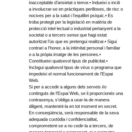
inacceptable d’ansietat o temor.• Indueixi o inciti
a involucrar-se en pràctiques perilloses, de risc o
nocives per a la salut i l’equilibri psíquic.• Es
troba protegit per la legislació en matèria de
protecció intel·lectual o industrial pertanyent a la
societat o a tercers sense que hagi estat
autoritzat l’ús que es pretengui realitzar.• Sigui
contrari a l’honor, a la intimitat personal i familiar
o a la pròpia imatge de les persones.•
Constitueixi qualsevol tipus de publicitat.•
Inclogui qualsevol tipus de virus o programa que
impedeixi el normal funcionament de l’Espai
Web.
Si per a accedir a alguns dels serveis i/o
continguts de l’Espai Web, se li proporcionés una
contrasenya, s’obliga a usar-la de manera
diligent, mantenint-la en tot moment en secret.
En conseqüència, serà responsable de la seva
adequada custòdia i confidencialitat,
comprometent-se a no cedir-la a tercers, de