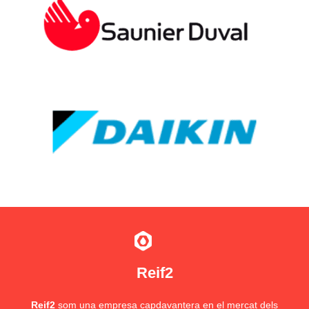
Reif2
Reif2
som una empresa capdavantera en el mercat dels